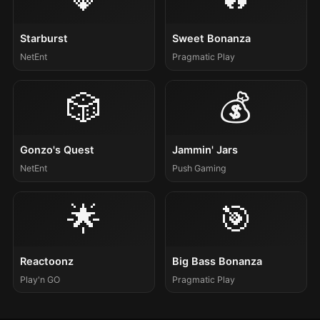
Starburst
Sweet Bonanza
NetEnt
Pragmatic Play
🎲
💰
Gonzo's Quest
Jammin' Jars
NetEnt
Push Gaming
🌟
🎯
Reactoonz
Big Bass Bonanza
Play'n GO
Pragmatic Play