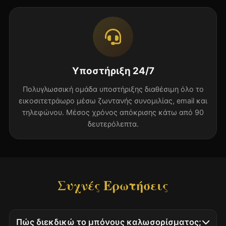
Υποστήριξη 24/7
Πολυγλωσσική ομάδα υποστήριξης διαθέσιμη όλο το
εικοσιτετράωρο μέσω ζωντανής συνομιλίας, email και
τηλεφώνου. Μέσος χρόνος απόκρισης κάτω από 90
δευτερόλεπτα.
Συχνές Ερωτήσεις
Πώς διεκδικώ το μπόνους καλωσορίσματος;