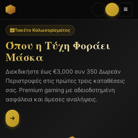
Πακέτο Καλωσορίσματος
Όπου η Τύχη Φοράει
Μάσκα
Διεκδικήστε έως €3,000 συν 350 Δωρεάν
Περιστροφές στις πρώτες τρεις καταθέσεις
σας. Premium gaming με αδειοδοτημένη
ασφάλεια και άμεσες αναλήψεις.