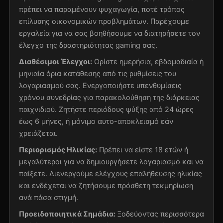
πρέπει να παραμένουν ψυχαγωγία, ποτέ τρόπος
επίλυσης οικονομικών προβλημάτων. Παρέχουμε
εργαλεία για να σας βοηθήσουμε να διατηρήσετε τον
έλεγχο της δραστηριότητας gaming σας.
Διαθέσιμοι Έλεγχοι:
Ορίστε ημερήσια, εβδομαδιαία ή
μηνιαία όρια κατάθεσης από τις ρυθμίσεις του
λογαριασμού σας. Ενεργοποιήστε υπενθυμίσεις
χρόνου συνεδρίας για παρακολούθηση της διάρκειας
παιχνιδιού. Ζητήστε περιόδους ψύξης από 24 ώρες
έως 6 μήνες, ή μόνιμο αυτο-αποκλεισμό εάν
χρειάζεται.
Περιορισμός Ηλικίας:
Πρέπει να είστε 18 ετών ή
μεγαλύτεροι για να δημιουργήσετε λογαριασμό και να
παίξετε. Διενεργούμε ελέγχους επαλήθευσης ηλικίας
και ενδέχεται να ζητήσουμε πρόσθετη τεκμηρίωση
ανά πάσα στιγμή.
Προειδοποιητικά Σημάδια:
Ξοδεύοντας περισσότερα