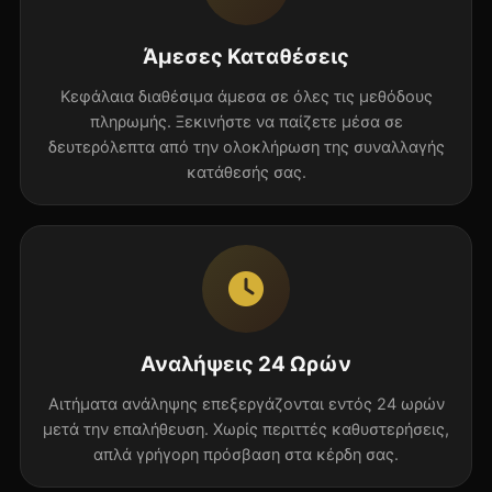
Άμεσες Καταθέσεις
Κεφάλαια διαθέσιμα άμεσα σε όλες τις μεθόδους
πληρωμής. Ξεκινήστε να παίζετε μέσα σε
δευτερόλεπτα από την ολοκλήρωση της συναλλαγής
κατάθεσής σας.
Αναλήψεις 24 Ωρών
Αιτήματα ανάληψης επεξεργάζονται εντός 24 ωρών
μετά την επαλήθευση. Χωρίς περιττές καθυστερήσεις,
απλά γρήγορη πρόσβαση στα κέρδη σας.