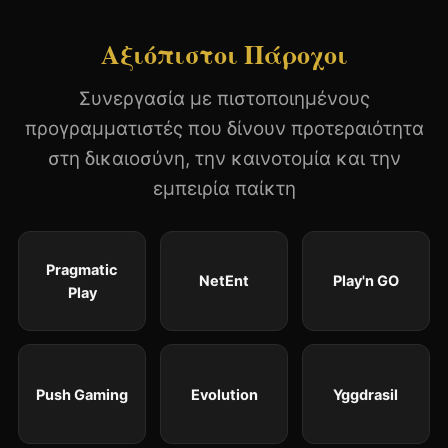
Αξιόπιστοι Πάροχοι
Συνεργασία με πιστοποιημένους
προγραμματιστές που δίνουν προτεραιότητα
στη δικαιοσύνη, την καινοτομία και την
εμπειρία παίκτη
Pragmatic
NetEnt
Play'n GO
Play
Push Gaming
Evolution
Yggdrasil