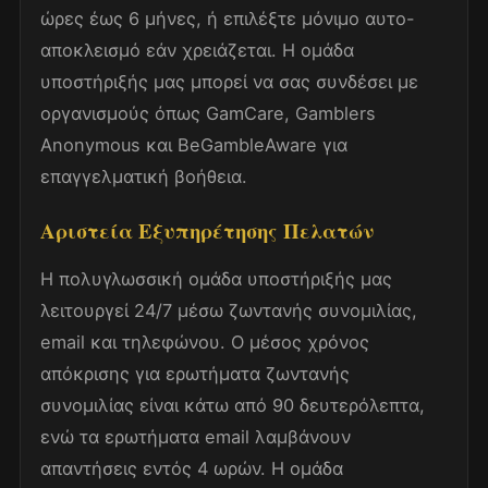
ώρες έως 6 μήνες, ή επιλέξτε μόνιμο αυτο-
αποκλεισμό εάν χρειάζεται. Η ομάδα
υποστήριξής μας μπορεί να σας συνδέσει με
οργανισμούς όπως GamCare, Gamblers
Anonymous και BeGambleAware για
επαγγελματική βοήθεια.
Αριστεία Εξυπηρέτησης Πελατών
Η πολυγλωσσική ομάδα υποστήριξής μας
λειτουργεί 24/7 μέσω ζωντανής συνομιλίας,
email και τηλεφώνου. Ο μέσος χρόνος
απόκρισης για ερωτήματα ζωντανής
συνομιλίας είναι κάτω από 90 δευτερόλεπτα,
ενώ τα ερωτήματα email λαμβάνουν
απαντήσεις εντός 4 ωρών. Η ομάδα