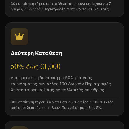
30x απαίτηση τζίρου σε κατάθεση και μπόνους. Ισχύει για 7
ημέρες. Οι Δωρεάν Περιστροφές πιστώνονται σε 5 ημέρες.
Δεύτερη Κατάθεση
50% έως €1,000
Διατηρήστε τη δυναμική με 50% μπόνους
ταιριάσματος συν άλλες 100 Δωρεάν Περιστροφές.
Χτίστε το bankroll σας σε πολλαπλές συνεδρίες.
30x απαίτηση τζίρου. Όλα τα slots συνεισφέρουν 100% εκτός
από αποκλεισμένους τίτλους. Παιχνίδια τραπεζιού 5%.