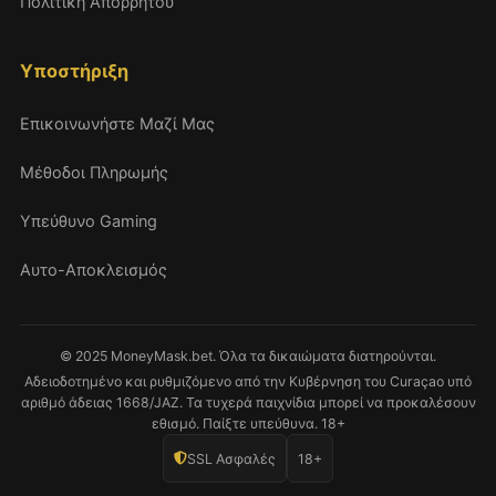
Πολιτική Απορρήτου
Υποστήριξη
Επικοινωνήστε Μαζί Μας
Μέθοδοι Πληρωμής
Υπεύθυνο Gaming
Αυτο-Αποκλεισμός
© 2025 MoneyMask.bet. Όλα τα δικαιώματα διατηρούνται.
Αδειοδοτημένο και ρυθμιζόμενο από την Κυβέρνηση του Curaçao υπό
αριθμό άδειας 1668/JAZ. Τα τυχερά παιχνίδια μπορεί να προκαλέσουν
εθισμό. Παίξτε υπεύθυνα. 18+
SSL Ασφαλές
18+